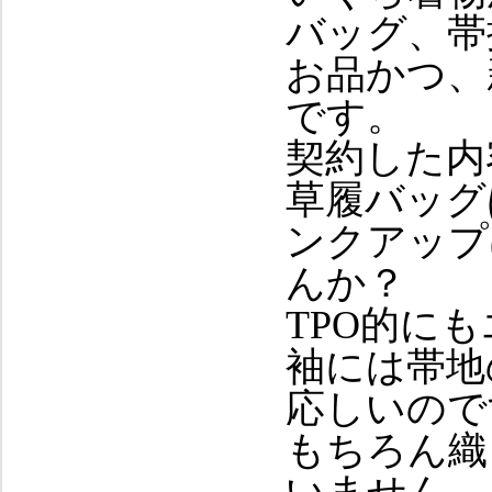
バッグ、帯
お品かつ、
です。
契約した内
草履バッグ
ンクアップ
んか？
TPO的に
袖には帯地
応しいので
もちろん織