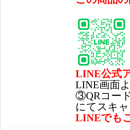
LINE公
LINE画
③QRコー
にてスキャ
LINEで