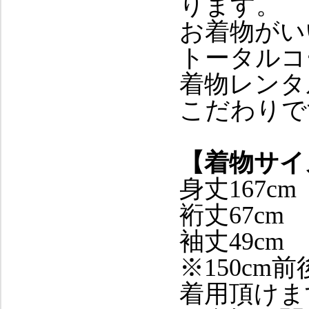
ります。
お着物がい
トータルコ
着物レンタ
こだわりで
【着物サイ
身丈167cm
裄丈67cm
袖丈49cm
※150cm
着用頂けま